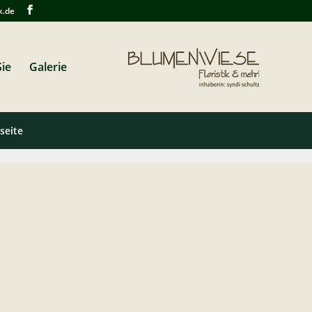
k.de
ie
Galerie
seite