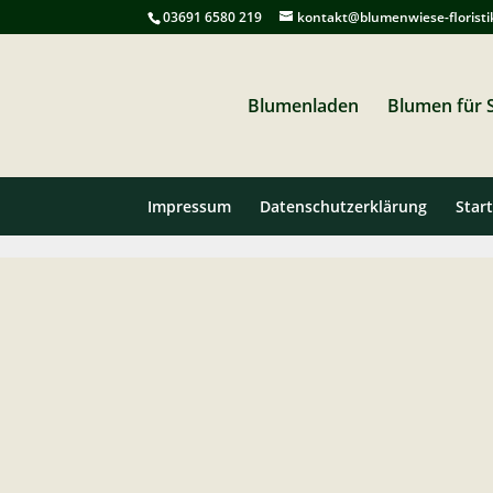
03691 6580 219
kontakt@blumenwiese-floristi
Blumenladen
Blumen für S
Impressum
Datenschutzerklärung
Start