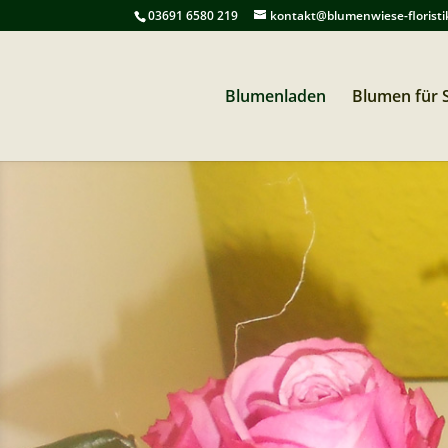
03691 6580 219
kontakt@blumenwiese-floristi
Blumenladen
Blumen für S