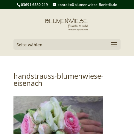
03691 6580 219
kontakt@blumenwiese-floristik.de
Seite wählen
handstrauss-blumenwiese-
eisenach