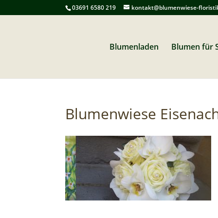
03691 6580 219
kontakt@blumenwiese-floristi
Blumenladen
Blumen für S
Blumenwiese Eisenach